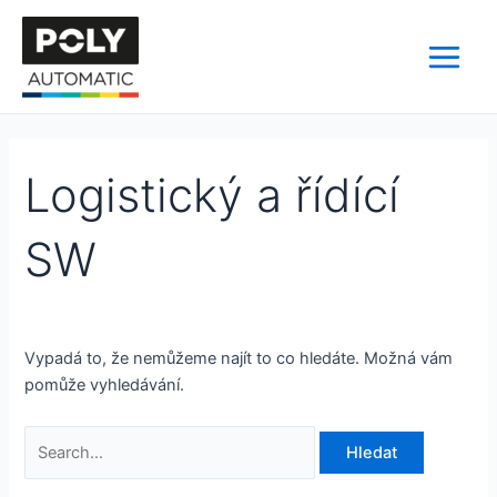
Přeskočit
Vyhledat
Main
na
pro:
Menu
obsah
Logistický a řídící
SW
Vypadá to, že nemůžeme najít to co hledáte. Možná vám
pomůže vyhledávání.