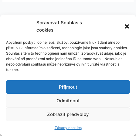
Spravovat Souhlas s
cookies
Copyright © 2026 PolyAutomatic s.r.o.
Abychom poskytli co nejlepší služby, používáme k ukládání a/nebo
přístupu k informacím o zařízení, technologie jako jsou soubory cookies.
Souhlas s těmito technologiemi nám umožní zpracovávat údaje, jako je
Zpracování osobních údajů
chování při procházení nebo jedinečná ID na tomto webu. Nesouhlas
nebo odvolání souhlasu může nepříznivě ovlivnit určité vlastnosti a
funkce.
Všeobecné obchodní a dodací podmínky pro prodej
regálových systémů
Příjmout
Všeobecné montážní podmínky společnosti PolyAutomatic
Odmítnout
s.r.o.
Zobrazit předvolby
Všeobecné obchodní podmínky pro dodávky softwarových
řešení
Zásady cookies