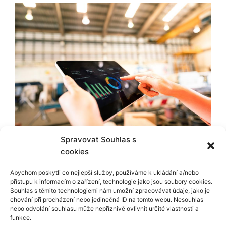
Spravovat Souhlas s
cookies
Copyright © 2026 PolyAutomatic s.r.o.
Abychom poskytli co nejlepší služby, používáme k ukládání a/nebo
přístupu k informacím o zařízení, technologie jako jsou soubory cookies.
Souhlas s těmito technologiemi nám umožní zpracovávat údaje, jako je
Zpracování osobních údajů
chování při procházení nebo jedinečná ID na tomto webu. Nesouhlas
nebo odvolání souhlasu může nepříznivě ovlivnit určité vlastnosti a
funkce.
Všeobecné obchodní a dodací podmínky pro prodej