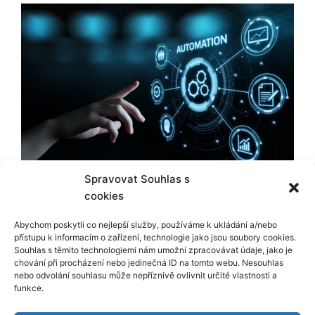
Spravovat Souhlas s
cookies
Copyright © 2026 PolyAutomatic s.r.o.
Abychom poskytli co nejlepší služby, používáme k ukládání a/nebo
přístupu k informacím o zařízení, technologie jako jsou soubory cookies.
Souhlas s těmito technologiemi nám umožní zpracovávat údaje, jako je
Zpracování osobních údajů
chování při procházení nebo jedinečná ID na tomto webu. Nesouhlas
nebo odvolání souhlasu může nepříznivě ovlivnit určité vlastnosti a
funkce.
Všeobecné obchodní a dodací podmínky pro prodej
regálových systémů