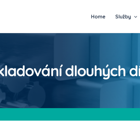
Home
Služby
kladování dlouhých dí